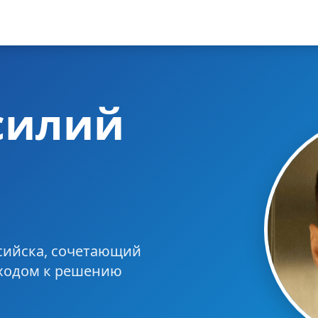
силий
сийска, сочетающий
дходом к решению