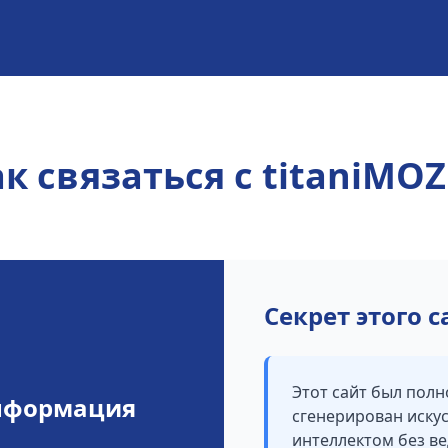
к связаться с titaniMO
Секрет этого с
Этот сайт был пол
нформация
сгенерирован иску
интеллектом без в