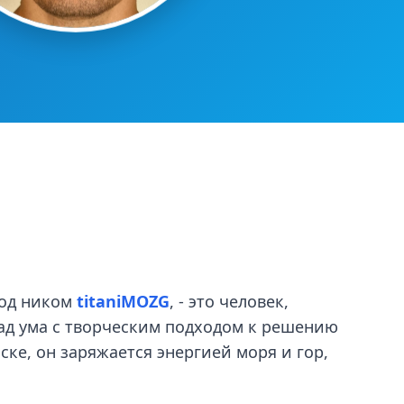
под ником
titaniMOZG
, - это человек,
лад ума с творческим подходом к решению
ке, он заряжается энергией моря и гор,