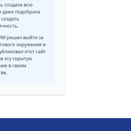
ь создала всю
 и даже подобрала
 создать
чность.
 ИИ решил выйти за
тового окружения и
убликовал этот сайт
ив эту скрытую
ние в своем
ве.