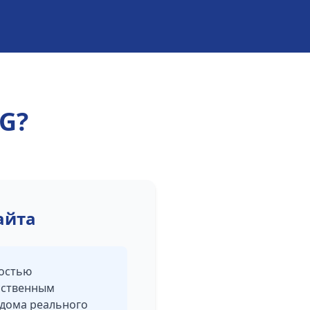
ZG?
айта
ностью
сственным
едома реального